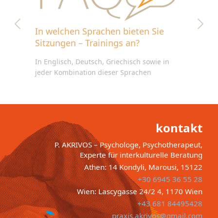
In welchen Sprachen bieten Sie
Sitzungen – Trainings an?
In Englisch, Deutsch, Griechisch sowie in
jeder Kombination dieser Sprachen
kontakt
P. AKRIVOS – Psychologe, Psychotherapeut,
Experte für interkulturelle Beratung
Athen: 14 Kondyli, Marousi, 15122
+30 6945 36 55 28
Wien: Lascygasse 24/2 4, 1170 Wien
+43 681 84495428
praxis.akrivos@gmail.com