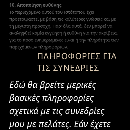
10. Αποποίηση ευθύνης
Το περιεχόμενο αυτού του ιστότοπου έχει
προετοιμαστεί με βάση τις καλύτερες γνώσεις και με
τη μέγιστη προσοχή. Παρ' όλα αυτά, δεν μπορεί να
αναληφθεί καμία εγγύηση ή ευθύνη για την ακρίβεια,
για το πόσο ενημερωμένες είναι ή την πληρότητα των
παρεχόμενων πληροφοριών.
ΠΛΗΡΟΦΟΡΊΕΣ ΓΙΑ
ΤΙΣ ΣΥΝΕΔΡΊΕΣ
Εδώ θα βρείτε μερικές
βασικές πληροφορίες
σχετικά με τις συνεδρίες
μου με πελάτες. Εάν έχετε