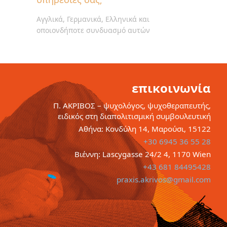
Αγγλικά, Γερμανικά, Ελληνικά και
οποιονδήποτε συνδυασμό αυτών
επικοινωνία
Π. ΑΚΡΙΒΟΣ – ψυχολόγος, ψυχοθεραπευτής,
ειδικός στη διαπολιτισμική συμβουλευτική
Αθήνα: Κονδύλη 14, Μαρούσι, 15122
+30 6945 36 55 28
Βιέννη: Lascygasse 24/2 4, 1170 Wien
+43 681 84495428
praxis.akrivos@gmail.com