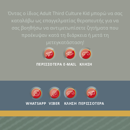
Όντας ο ίδιος Adult Third Culture Kid μπορώ να σας
καταλάβω ως επαγγελματίας θεραπευτής για να
σας βοηθήσω να αντιμετωπίσετε ζητήματα που
προέκυψαν κατά τη διάρκεια ή μετά τη
μετεγκατάσταση!
ΠΕΡΙΣΣΟΤΕΡΑ
E-MAIL
ΚΛΗΣΗ
WHATSAPP
VIBER
ΚΛΗΣΗ
ΠΕΡΙΣΣΟΤΕΡΑ