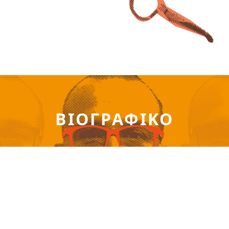
ΒΙΟΓΡΑΦΙΚΌ
Πάτρικ Ακριβός – Διαθέσιμος οπουδήποτε στον
πλανήτη μέσω διαδικτυακής συνεδρίας!