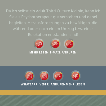
Da ich selbst ein Adult Third Culture Kid bin, kann ich
Sie als Psychotherapeut gut verstehen und dabei
begleiten, Herausforderungen zu bewältigen, die
während oder nach einem Umzug bzw. einer
Relokation entstanden sind!
MEHR LESEN
E-MAIL
ANRUFEN
WHATSAPP
VIBER
ANRUFEN
MEHR LESEN