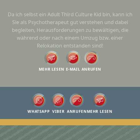
Da ich selbst ein Adult Third Culture Kid bin, kann ich
Sie als Psychotherapeut gut verstehen und dabei
begleiten, Herausforderungen zu bewältigen, die
während oder nach einem Umzug bzw. einer
Relokation entstanden sind!
MEHR LESEN
E-MAIL
ANRUFEN
WHATSAPP
VIBER
ANRUFEN
MEHR LESEN