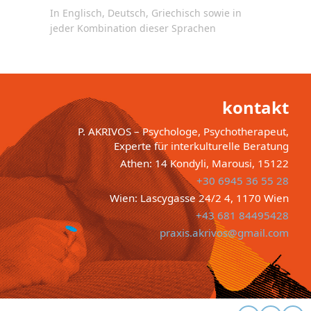
In Englisch, Deutsch, Griechisch sowie in
jeder Kombination dieser Sprachen
kontakt
P. AKRIVOS – Psychologe, Psychotherapeut,
Experte für interkulturelle Beratung
Athen: 14 Kondyli, Marousi, 15122
+30 6945 36 55 28
Wien: Lascygasse 24/2 4, 1170 Wien
+43 681 84495428
praxis.akrivos@gmail.com